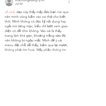
hoachtungbuang.l.y.nh
Jul 03
x8.club
 dạo này thấy mấy đứa bạn nói qua 
nên mình cũng bấm vào coi thử cho biết 
thôi. Mình không có đọc kỹ nội dung hay 
ngồi mò từng mục, kiểu chỉ lướt xem giao 
diện có dễ nhìn không. Vào cái là thấy 
trang làm khá gọn, khoảng trắng vừa đủ 
nên không bị ngộp mắt. Mình để ý cái 
menu đặt chỗ dễ thấy, bấm qua lại mượt, 
không phải tìm hoài. Mấy phần thông tin 
họ…
Show More
Like
Reply
giecphangqua.n.h.g.h.u.n.g
Jun 19
Link Tải HitClub
 mình thấy trong nhóm chat 
nên bấm thử cho biết chứ cũng không 
định tìm hiểu sâu. Vào trang cái là thấy kiểu 