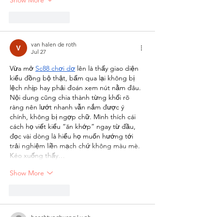
Like
Reply
van halen de roth
Jul 27
Vừa mở 
Sc88 chơi dơ
 lên là thấy giao diện 
kiểu đồng bộ thật, bấm qua lại không bị 
lệch nhịp hay phải đoán xem nút nằm đâu. 
Nội dung cũng chia thành từng khối rõ 
ràng nên lướt nhanh vẫn nắm được ý 
chính, không bị ngợp chữ. Mình thích cái 
cách họ viết kiểu “ăn khớp” ngay từ đầu, 
đọc vài dòng là hiểu họ muốn hướng tới 
trải nghiệm liền mạch chứ không màu mè. 
Kéo xuống thấy…
Show More
Like
Reply