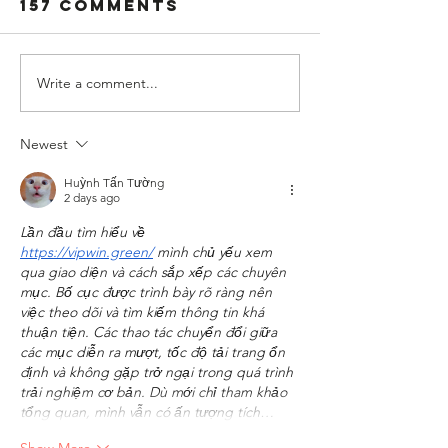
157 Comments
BRISKET!!!!
Write a comment...
Lotus H
Gods At 
Food Fo
Newest
Huỳnh Tấn Tường
2 days ago
Lần đầu tìm hiểu về 
https://vipwin.green/
 mình chủ yếu xem 
qua giao diện và cách sắp xếp các chuyên 
mục. Bố cục được trình bày rõ ràng nên 
việc theo dõi và tìm kiếm thông tin khá 
thuận tiện. Các thao tác chuyển đổi giữa 
các mục diễn ra mượt, tốc độ tải trang ổn 
định và không gặp trở ngại trong quá trình 
trải nghiệm cơ bản. Dù mới chỉ tham khảo 
tổng quan, mình vẫn có ấn tượng tích…
Show More