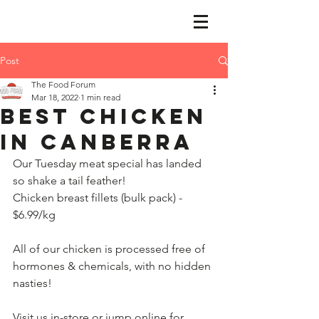
Post
The Food Forum
Mar 18, 2022
1 min read
Best Chicken
in Canberra
Our Tuesday meat special has landed 
so shake a tail feather!  
​​Chicken breast fillets (bulk pack) - 
$6.99/kg
​All of our chicken is processed free of 
hormones & chemicals, with no hidden 
nasties!  
​Visit us in-store or jump online for 